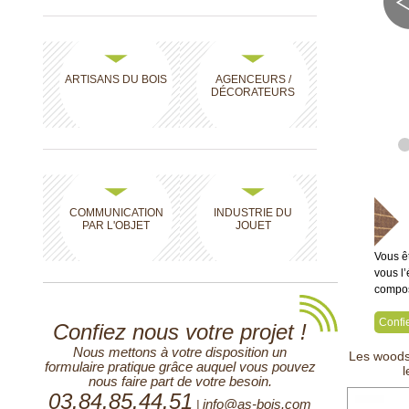
ARTISANS DU BOIS
AGENCEURS /
DÉCORATEURS
COMMUNICATION
INDUSTRIE DU
PAR L'OBJET
JOUET
Vous ê
vous l’
compos
Confie
Confiez nous votre projet !
Nous mettons à votre disposition un
Les woods
formulaire pratique grâce auquel vous pouvez
l
nous faire part de votre besoin.
03.84.85.44.51
info@as-bois.com
|